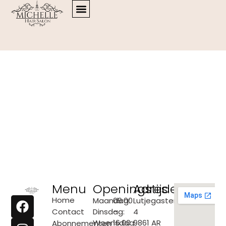
Menu
Openingstijden
Adres
Home
Maandag:
09.00
Lutjegasterweg
Contact
Dinsdag:
–
4
Woensdag:
16.00
9861 AR
Abonnementen